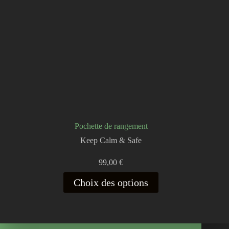
Pochette de rangement
Keep Calm & Safe
99,00
€
Ce
Choix des options
produit
a
plusieurs
variations.
Les