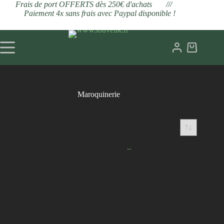
Passer
Frais de port OFFERTS dès 250€ d'achats ///
au
Paiement 4x sans frais avec Paypal disponible !
contenu
Maroquinerie