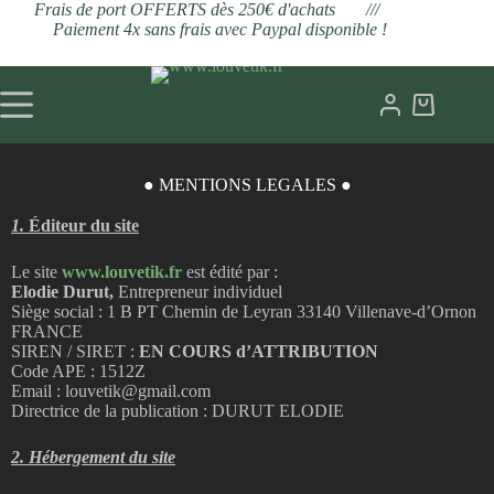
Frais de port OFFERTS dès 250€ d'achats ///
Paiement 4x sans frais avec Paypal disponible !
● MENTIONS LEGALES ●
1.
Éditeur du site
Le site
www.louvetik.fr
est édité par :
Elodie Durut,
Entrepreneur individuel
Siège social : 1 B PT Chemin de Leyran 33140 Villenave-d’Ornon
FRANCE
SIREN / SIRET :
EN COURS d’ATTRIBUTION
Code APE : 1512Z
Email : louvetik@gmail.com
Directrice de la publication : DURUT ELODIE
2. Hébergement du site