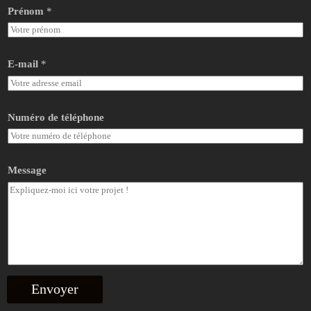
s
Prénom
*
a
g
e
t
E-mail
*
é
l
é
p
h
Numéro de téléphone
o
n
e
Message
Envoyer